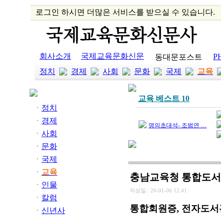
로그인 하시면 더많은 서비스를 받으실 수 있습니다.
회사소개
국제교육문화신문
P
동대문포스트
정치
경제
사회
문화
국제
교육
교육 베스트 10
정치
경제
명의초대석- 조범연 …
사회
문화
국제
교육
충남교육청 통합도서관
인물
작성일 :
20-01-06 12:41
칼럼
통합회원증, 전자도서관
신년사