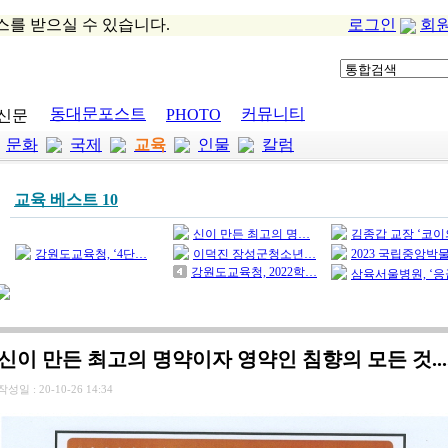
스를 받으실 수 있습니다.
로그인
회
동대문포스트
커뮤니티
PHOTO
신문
문화
국제
교육
인물
칼럼
교육 베스트 10
신이 만든 최고의 명…
김종갑 교장 ‘코
강원도교육청, ‘4단…
이덕진 장성군청소년…
2023 국립중앙박
강원도교육청, 2022학…
삼육서울병원, ‘
신이 만든 최고의 명약이자 영약인 침향의 모든 것....
작성일 :
20-10-26 14:34