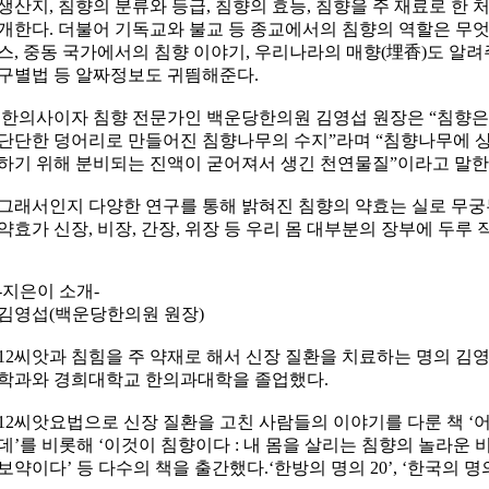
생산지, 침향의 분류와 등급, 침향의 효능, 침향을 주 재료로 한
개한다. 더불어 기독교와 불교 등 종교에서의 침향의 역할은 무엇이
스, 중동 국가에서의 침향 이야기, 우리나라의 매향(埋香)도 알려
구별법 등 알짜정보도 귀띔해준다.
한의사이자 침향 전문가인 백운당한의원 김영섭 원장은 “침향은 
단단한 덩어리로 만들어진 침향나무의 수지”라며 “침향나무에 상
하기 위해 분비되는 진액이 굳어져서 생긴 천연물질”이라고 말한
그래서인지 다양한 연구를 통해 밝혀진 침향의 약효는 실로 무궁
약효가 신장, 비장, 간장, 위장 등 우리 몸 대부분의 장부에 두루
-지은이 소개-
김영섭(백운당한의원 원장)
12씨앗과 침힘을 주 약재로 해서 신장 질환을 치료하는 명의 김
학과와 경희대학교 한의과대학을 졸업했다.
12씨앗요법으로 신장 질환을 고친 사람들의 이야기를 다룬 책 
데’를 비롯해 ‘이것이 침향이다 : 내 몸을 살리는 침향의 놀라운 비
보약이다’ 등 다수의 책을 출간했다.‘한방의 명의 20’, ‘한국의 명의