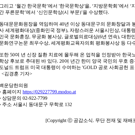
그리고 ‘월간 한국문학’에서 '한국문학상'을, ‘지방문학회’에서 ‘지
간 푸른문학’에서 ‘신인문학상(시 부문)’을 수상했다.
동대문문화원장을 역임하며 40년 이상 동대문구의 문화창달과 
사 세계평화대상(중화민국 정부), 자랑스러운 서울시민상, 대통령
민국 문화훈장, 무궁화 봉사상, 글로벌의료대상(6년 연속), 대
문화연구논문 최우수상, 세계평화교육자의회 평화봉사상 등 다수
또한 50여 년 신장 질환 치료에 몰두해 온 업적을 인정받아 
학상 후보로 추대된 바 있다. 20여 년간 한미 양국 국민의 우호
도널드 트럼프 미국 대통령이 수여하는 'GOLD 공로 사회공헌 표
<김경훈 기자>
백운당한의원
• 홈페이지
https://029227799.modoo.at
• 상담문의 02-922-7799
• 주소 서울시 동대문구 무학로 132
[Copyright ⓒ 공감소식. 무단 전재 및 재배