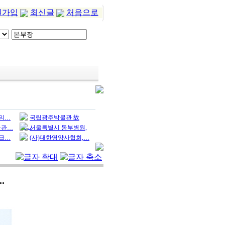
원가입
최신글
처음으로
이의…
국립광주박물관 故
허…
물관…
서울특별시 동부병원,
…
응급…
(사)대한영양사협회,…
.