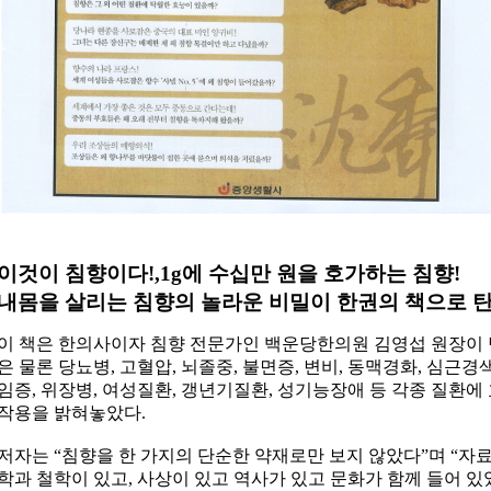
이것이 침향이다!,1g에 수십만 원을 호가하는 침향!
내몸을 살리는 침향의 놀라운 비밀이 한권의 책으로 탄
이 책은 한의사이자 침향 전문가인 백운당한의원 김영섭 원장이
은 물론 당뇨병, 고혈압, 뇌졸중, 불면증, 변비, 동맥경화, 심근경색,
임증, 위장병, 여성질환, 갱년기질환, 성기능장애 등 각종 질환
작용을 밝혀놓았다.
저자는 “침향을 한 가지의 단순한 약재로만 보지 않았다”며 “자
학과 철학이 있고, 사상이 있고 역사가 있고 문화가 함께 들어 있