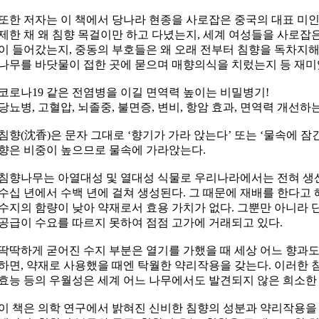
또한 저자는 이 책에서 당나라 현종을 사로잡은 중국의 대표 미인
제한 채 왜 침향 목걸이만 하고 다녔는지, 세계 여성들을 사로잡은 향
이 들어갔는지, 중동의 부호들은 왜 오래 전부터 침향을 독차지해
나무를 바닷물이 접한 곳에 묻으며 매향의식을 치렀는지 등 재미
코로나19 같은 전염병을 이길 면역력 높이는 비밀병기!
당뇨병, 고혈압, 뇌졸중, 불면증, 변비, 항암 효과, 면역력 개선하는
침향(沈香)은 문자 그대로 ‘향기가 가라 앉는다’ 또는 ‘물속에 잠
향은 비중이 높으므로 물속에 가라앉는다.
침향나무는 아열대성 및 열대성 식물로 우리나라에서는 전혀 생산
수십 년에서 수백 년에 걸쳐 생성된다. 그 때문에 재배를 한다고 해
수지의 함량이 낮아 약재로서 효용 가치가 없다. 그뿐만 아니라 
공급이 수요를 따르지 못하여 점점 고가에 거래되고 있다.
딱딱하게 굳어진 수지 부분은 열기를 가했을 때 세상 어느 향과도
하면, 약재로 사용했을 때엔 탁월한 약리작용을 갖는다. 이러한 침
효능 등의 우월성은 세계 어느 나무에서도 발견되지 않은 희소한
이 책은 의학 연구에서 밝혀진 신비한 침향의 성분과 약리작용을 